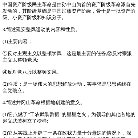
中国资产阶级民主革命是由孙中山为首的资产阶级革命派首先
发动的，其阶级基础是中国民族资产阶级，骨干是一批资产阶
级、小资产阶级和知识分子。
3.简述延安整风运动的内容和性质。
(1)主要内容：
①反对主观主义以整顿学风，这是最主要的任务;②反对宗派
主义以整顿党风;
④反对党八股以整顿文风。
(2)性质：是一场伟大的思想解放运动，实事求是思想路线在
全党确立。
4.简述井冈山革命根据地创建的意义。
(1)它点燃了“工农武装割据”的星星之火，为领导的其他各地的
起义武装树立了榜样;
(2)它从实践上开辟了一条在敌我力量十分悬殊的情况下，深