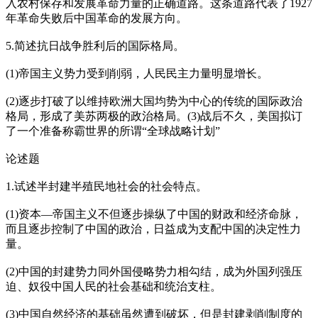
入农村保存和发展革命力量的正确道路。这条道路代表了1927
年革命失败后中国革命的发展方向。
5.简述抗日战争胜利后的国际格局。
(1)帝国主义势力受到削弱，人民民主力量明显增长。
(2)逐步打破了以维持欧洲大国均势为中心的传统的国际政治
格局，形成了美苏两极的政治格局。(3)战后不久，美国拟订
了一个准备称霸世界的所谓“全球战略计划”
论述题
1.试述半封建半殖民地社会的社会特点。
(1)资本—帝国主义不但逐步操纵了中国的财政和经济命脉，
而且逐步控制了中国的政治，日益成为支配中国的决定性力
量。
(2)中国的封建势力同外国侵略势力相勾结，成为外国列强压
迫、奴役中国人民的社会基础和统治支柱。
(3)中国自然经济的基础虽然遭到破坏，但是封建剥削制度的